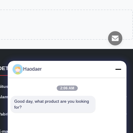
DETAIL KONTAK
Haodaer
Situs web:
szhaodaer.com
2:06 AM
Alamat:
Gedung ke-14, Industri Haitian, Jalan Laowei No. 39, D
Good day, what product are you looking 
istrik Longgang, Shenzhen
for?
Pabrik:
Gedung ke-14, Industri Haitian, Jalan Laowei No. 39, D
istrik Longgang, Shenzhen
E-mail:
szhaodaer@163.com