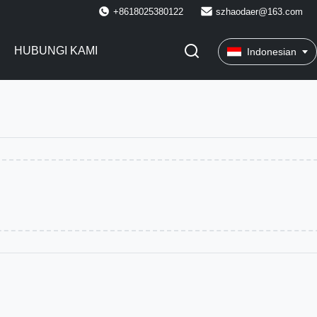
+8618025380122
szhaodaer@163.com
HUBUNGI KAMI
Indonesian