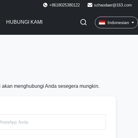
+8618025380122
szhaodaer@163.com
HUBUNGI KAMI
Indonesian
kami akan menghubungi Anda sesegera mungkin.