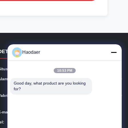
DETAIL KONTAK
Haodaer
Situs web:
szhaodaer.com
10:53 PM
Alamat:
Gedung ke-14, Industri Haitian, Jalan Laowei No. 39, D
Good day, what product are you looking 
istrik Longgang, Shenzhen
for?
Pabrik:
Gedung ke-14, Industri Haitian, Jalan Laowei No. 39, D
istrik Longgang, Shenzhen
E-mail:
szhaodaer@163.com
el:
86-0755-89311299