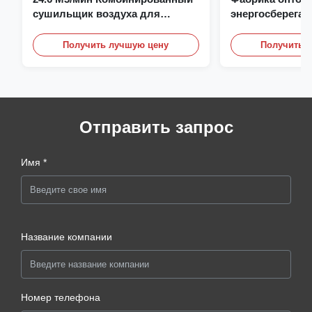
сушильщик воздуха для
энергосберега
компрессора с температурой
охлаждаемого 
росы -50 градусов
компрессора H
Получить лучшую цену
Получить 
2,5nm3/Min 0,7
Отправить запрос
Имя *
Название компании
Номер телефона