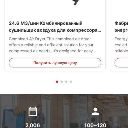
24.6 М3/мин Комбинированный
Фабр
сушильщик воздуха для компрессора с
энер
температурой росы -50 градусов
охла
Combined Air Dryer This combined air dryer
Energy-
комп
offers a reliable and efficient solution for your
cooled 
0,7M
compressed air needs. It's designed for easy
reliabl
installation and maintenance, incorporating
for you
world-renowned components for superior
install
Получить лучшую цену
performance and longevity. Enjoy stable
& Main
operation and a long lifespan with minimized
Premiu
noise levels. Key Benefits: Easy Installation &
compre
Maintenance World-Class Components Stable
Consist
Performance & Long Lifespan Low Noise
Durabl
Operation Target Industries: Manufacturing,
Noise 
2,006
100~120