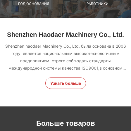
ГОД ОСНОВАНИЯ
РАБОТНИКИ
Shenzhen Haodaer Machinery Co., Ltd.
Shenzhen haodaer Machinery Co., Ltd. была основана в 2006
году, является национальным высокотехнологичным
предприятием, строго соблюдать стандарты
международной системы качества ISO9001,в основном
занимается изучением оборудования для очистки сжатого
воздуха, специализирующийся на производстве машины
Узнать больше
для сушки на морозе, машины для холодной воды, машины
для получения азота и т. д. Сжатый воздух для очистки
продукта, является набором исследований и разработок,
производства,Продажа и обслуживание
Больше товаров