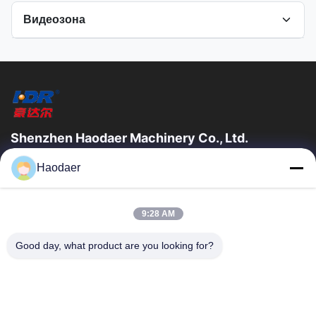
Видеозона
All Videos
Сушильщик воздуха с переменной частотой
Shenzhen Haodaer Machinery Co., Ltd.
Shenzhen haodaer Machinery Co., Ltd. была основана в 2006
Haodaer
году, является национальным высокотехнологичным
предприятием, строго соблюдать стандарты...
Быстрые Ссылки
9:28 AM
Главная Страница
Продукция
Good day, what product are you looking for?
О Компании
Наша Фабрика
Контроль Качества
Контактные Данные
Отправить Запрос